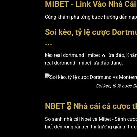
MIBET - Link Vào Nhà Cá
Cùng khám phá từng bước hướng dẫn nạp t
Soi kèo, tỷ lệ cược Dortm
...
kèo real dortmund | mibet 🔥 lừa đảo, Kh
real dortmund | mibet lừa đảo đang.
Soi kèo, tỷ lệ cược D
NBET 🎖️ Nhà cái cá cược t
So sánh nhà cái Nbet và Mibet - Sảnh cược
biết đến rộng rãi trên thị trường giải trí trực