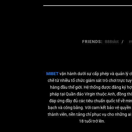
FRIENDS:
888slot
r
MIBET
vận hành dưới sự cấp phép và quản lý c
chẽ từ nhiều tổ chức giám sát trò chơi trực tu
hàng đầu thế giới. Hệ thống được đăng ký h
pháp tại Quần đảo Virgin thuộc Anh, đồng th
đáp ứng đầy đủ các tiêu chuẩn quốc tế về mi
bạch và công bằng. Với cam kết bảo vệ quyền 
thành viên, nền tảng chỉ phục vụ cho những ai
18 tuổi trở lên.