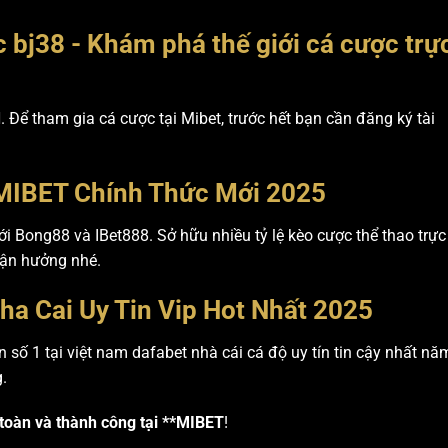
 bj38 - Khám phá thế giới cá cược trự
N. Để tham gia cá cược tại Mibet, trước hết bạn cần đăng ký tài
MIBET Chính Thức Mới 2025
ới Bong88 và IBet888. Sở hữu nhiều tỷ lệ kèo cược thể thao trực
tận hưởng nhé.
Nha Cai Uy Tin Vip Hot Nhất 2025
n số 1 tại việt nam dafabet nhà cái cá độ uy tín tin cậy nhất nă
.
 toàn và thành công tại **MIBET
!