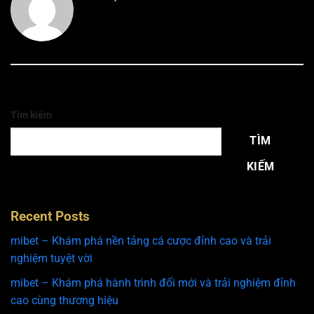
Tìm kiếm
TÌM
KIẾM
Recent Posts
mibet – Khám phá nền tảng cá cược đỉnh cao và trải
nghiệm tuyệt vời
mibet – Khám phá hành trình đổi mới và trải nghiệm đỉnh
cao cùng thương hiệu