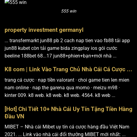
555 win
property investment germanyl
... transfermarkt jun88 pb 2 cach nap tien vao fb88 tải app
jun88 kubet còn tải game bida zingplay ios gói cước
beeline 188bet 68...17 jun88+phien+bạn+mới nhà ...
K8 com | Link Vào Trang Chủ Nhà Cái Cá Cược ...
trang cá cược · nạp tiền valorant · choi game tien len mien
nam online · nap the garena qua momo · meizu m98 ·
kinter 009. k8 web. k8 web. k8 web. 4564. k8 web ...
[Hot] Chi Tiết 10+ Nhà Cái Uy Tín Tặng Tiền Hàng
Đầu VN
MIBET – Nhà cái Mibet uy tín cá cược hàng đầu Việt Nam
2021. ... Link vào nhà cái đổi thưởng MIBET mới nhất: ...