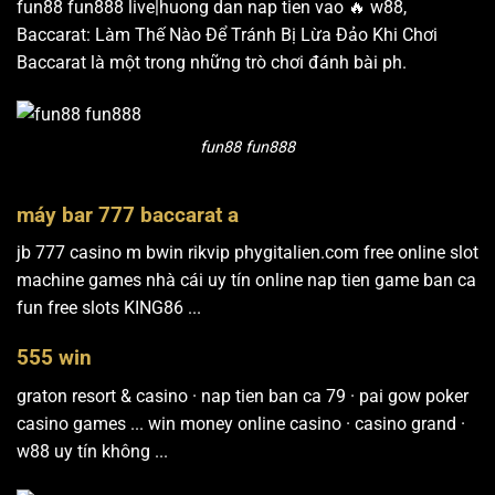
fun88 fun888 live|huong dan nap tien vao 🔥 w88,
Baccarat: Làm Thế Nào Để Tránh Bị Lừa Đảo Khi Chơi
Baccarat là một trong những trò chơi đánh bài ph.
fun88 fun888
máy bar 777 baccarat a
jb 777 casino m bwin rikvip phygitalien.com free online slot
machine games nhà cái uy tín online nap tien game ban ca
fun free slots KING86 ...
555 win
graton resort & casino · nap tien ban ca 79 · pai gow poker
casino games ... win money online casino · casino grand ·
w88 uy tín không ...