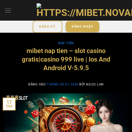
Bỏ
qua
nội
dung
ĐĂNG KÝ
ĐĂNG NHẬP
NẠP TIỀN
mibet nap tien – slot casino
gratis|casino 999 live | Ios And
Android V-5.9.5
ĐĂNG VÀO
THÁNG 08 07, 2026
BỞI
NGỌC LAN
17
Th9