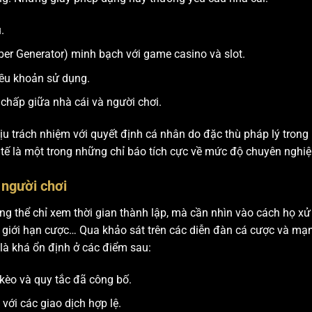
.
 Generator) minh bạch với game casino và slot.
iều khoản sử dụng.
 chấp giữa nhà cái và người chơi.
u trách nhiệm với quyết định cá nhân do đặc thù pháp lý trong
tế là một trong những chỉ báo tích cực về mức độ chuyên nghiệ
 người chơi
g thể chỉ xem thời gian thành lập, mà cần nhìn vào cách họ xử 
, giới hạn cược… Qua khảo sát trên các diễn đàn cá cược và mạ
 là khá ổn định ở các điểm sau:
kèo và quy tắc đã công bố.
 với các giao dịch hợp lệ.