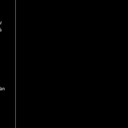
ư
à
bàn