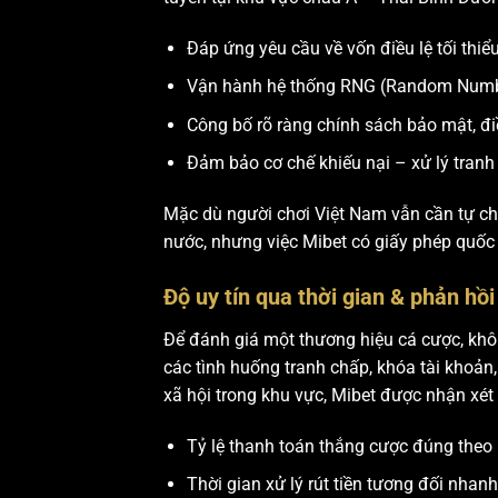
Đáp ứng yêu cầu về vốn điều lệ tối thiểu
Vận hành hệ thống RNG (Random Number
Công bố rõ ràng chính sách bảo mật, đ
Đảm bảo cơ chế khiếu nại – xử lý tranh
Mặc dù người chơi Việt Nam vẫn cần tự chị
nước, nhưng việc Mibet có giấy phép quốc 
Độ uy tín qua thời gian & phản hồi
Để đánh giá một thương hiệu cá cược, khôn
các tình huống tranh chấp, khóa tài khoản
xã hội trong khu vực, Mibet được nhận xét
Tỷ lệ thanh toán thắng cược đúng theo 
Thời gian xử lý rút tiền tương đối nhanh