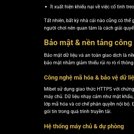
Ít xuất hiện khiếu nại về việc cố tình tr
Tất nhiên, bất kỳ nhà cái nào cũng có thể
người chơi nên quan tâm là cách giải quy
Bảo mật & nền tảng công 
Bảo mật dữ liệu và an toàn giao dịch là nề
bảo mật nhằm giảm thiểu rủi ro rò rỉ thông 
Công nghệ mã hóa & bảo vệ dữ li
Mibet sử dụng giao thức HTTPS với chứng 
máy chủ. Dữ liệu nhạy cảm như mật khẩu, t
lớp mã hóa và cơ chế phân quyền nội bộ. Đ
gói tin trong quá trình truyền tải.
Hệ thống máy chủ & dự phòng