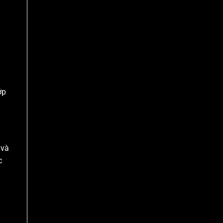
ớp
 và
c
a