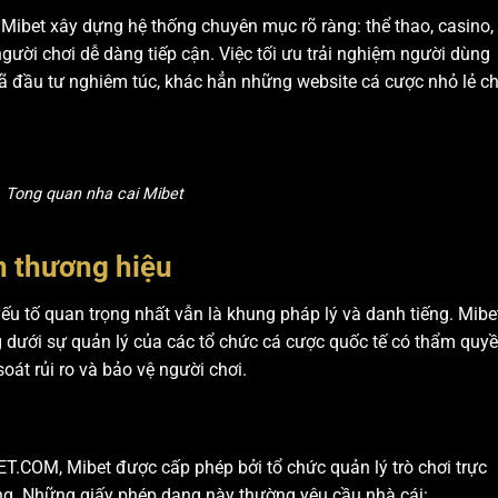
 Mibet xây dựng hệ thống chuyên mục rõ ràng: thể thao, casino,
gười chơi dễ dàng tiếp cận. Việc tối ưu trải nghiệm người dùng
 đã đầu tư nghiêm túc, khác hẳn những website cá cược nhỏ lẻ ch
Tong quan nha cai Mibet
ín thương hiệu
 yếu tố quan trọng nhất vẫn là khung pháp lý và danh tiếng. Mibe
 dưới sự quản lý của các tổ chức cá cược quốc tế có thẩm quyề
át rủi ro và bảo vệ người chơi.
ET.COM, Mibet được cấp phép bởi tổ chức quản lý trò chơi trực
ng. Những giấy phép dạng này thường yêu cầu nhà cái: