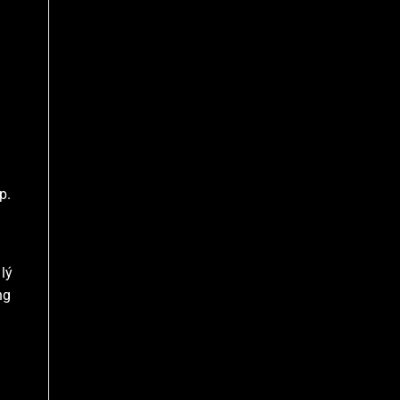
p.
lý
ng