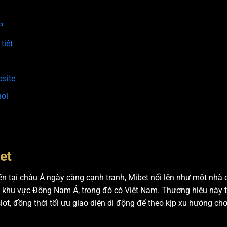
P
tiết
bsite
hơi
et
ến tại châu Á ngày càng cạnh tranh, Mibet nổi lên như một nhà 
khu vực Đông Nam Á, trong đó có Việt Nam. Thương hiệu này 
lot, đồng thời tối ưu giao diện di động để theo kịp xu hướng chơ